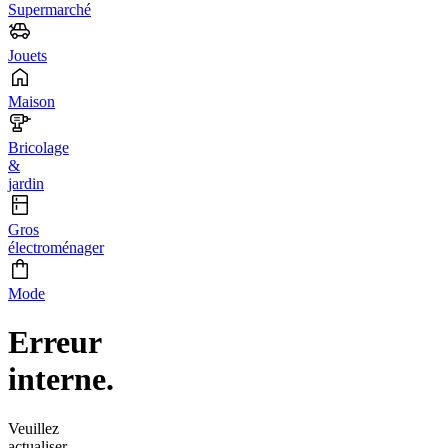
Supermarché
Jouets
Maison
Bricolage
&
jardin
Gros
électroménager
Mode
Erreur
interne.
Veuillez
actualiser