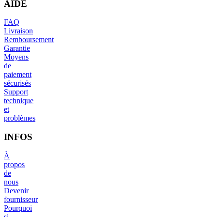
AIDE
FAQ
Livraison
Remboursement
Garantie
Moyens
de
paiement
sécurisés
Support
technique
et
problèmes
INFOS
À
propos
de
nous
Devenir
fournisseur
Pourquoi
si