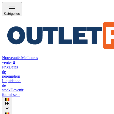
Catégories
Nouveautés
Meilleures
ventes
⇊
Prix
Dates
de
péremption
Liquidation
de
stock
Devenir
fournisseur
FR