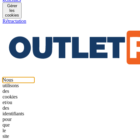
Gérer
les
cookies
Rétractation
Nous
utilisons
des
cookies
et/ou
des
identifiants
pour
que
le
site