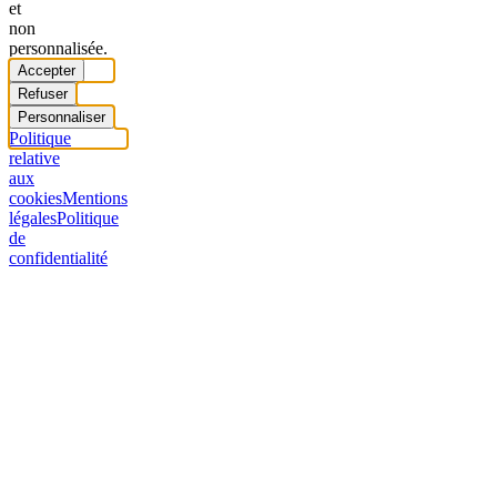
et
non
personnalisée.
Accepter
Refuser
Personnaliser
Politique
relative
aux
cookies
Mentions
légales
Politique
de
confidentialité