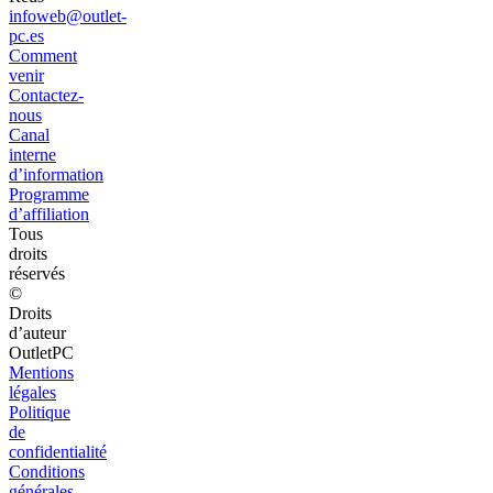
infoweb@outlet-
pc.es
Comment
venir
Contactez-
nous
Canal
interne
d’information
Programme
d’affiliation
Tous
droits
réservés
©
Droits
d’auteur
OutletPC
Mentions
légales
Politique
de
confidentialité
Conditions
générales