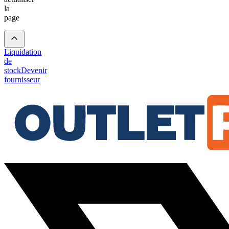
la
page
Liquidation
de
stock
Devenir
fournisseur