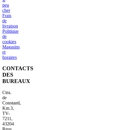
peu
cher
Frais
de
livraison
Politique
de
cookies
Magasins
et
horaires
CONTACTS
DES
BUREAUX
Ctra.
de
Constantí,
Km.3,
TV-
7211,
43204
Reus