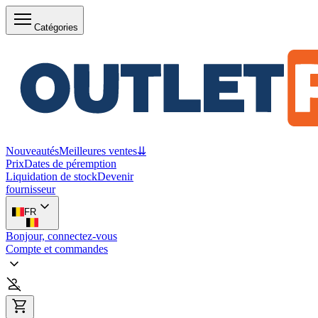
Catégories
Nouveautés
Meilleures ventes
⇊
Prix
Dates de péremption
Liquidation de stock
Devenir
fournisseur
FR
Bonjour, connectez-vous
Compte et commandes