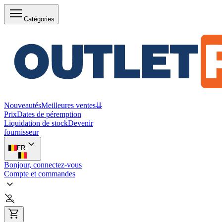
Catégories
Nouveautés
Meilleures ventes
⇊
Prix
Dates de péremption
Liquidation de stock
Devenir
fournisseur
FR
Bonjour, connectez-vous
Compte et commandes