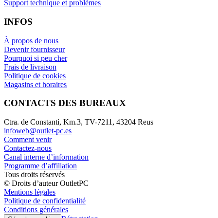
Support technique et problèmes
INFOS
À propos de nous
Devenir fournisseur
Pourquoi si peu cher
Frais de livraison
Politique de cookies
Magasins et horaires
CONTACTS DES BUREAUX
Ctra. de Constantí, Km.3, TV-7211, 43204 Reus
infoweb@outlet-pc.es
Comment venir
Contactez-nous
Canal interne d’information
Programme d’affiliation
Tous droits réservés
© Droits d’auteur OutletPC
Mentions légales
Politique de confidentialité
Conditions générales