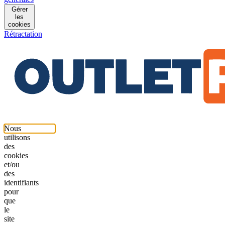
Gérer
les
cookies
Rétractation
Nous
utilisons
des
cookies
et/ou
des
identifiants
pour
que
le
site