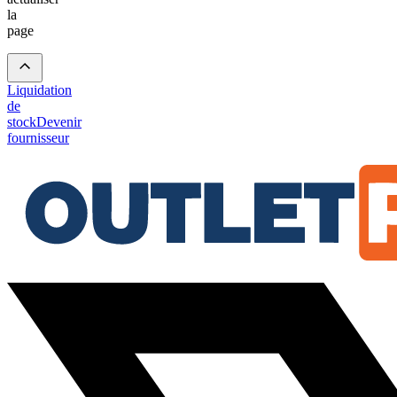
la
page
Liquidation
de
stock
Devenir
fournisseur