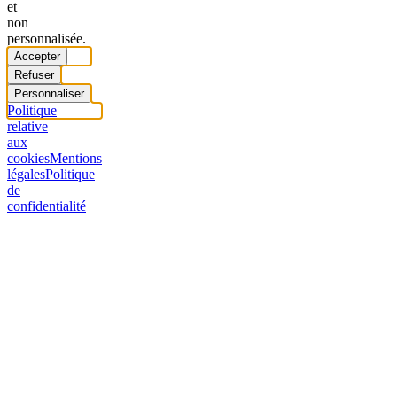
et
non
personnalisée.
Accepter
Refuser
Personnaliser
Politique
relative
aux
cookies
Mentions
légales
Politique
de
confidentialité