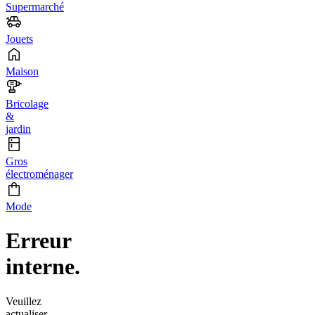
Supermarché
Jouets
Maison
Bricolage
&
jardin
Gros
électroménager
Mode
Erreur
interne.
Veuillez
actualiser