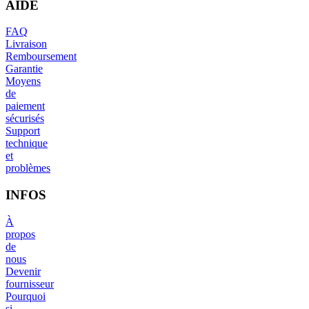
AIDE
FAQ
Livraison
Remboursement
Garantie
Moyens
de
paiement
sécurisés
Support
technique
et
problèmes
INFOS
À
propos
de
nous
Devenir
fournisseur
Pourquoi
si