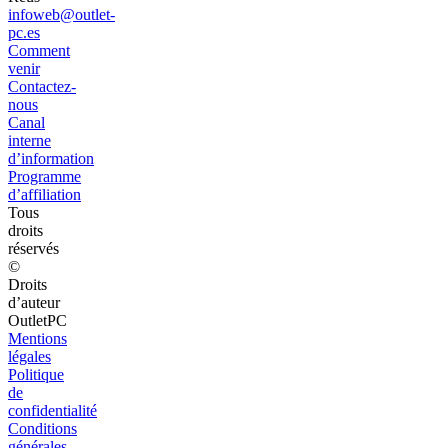
infoweb@outlet-
pc.es
Comment
venir
Contactez-
nous
Canal
interne
d’information
Programme
d’affiliation
Tous
droits
réservés
©
Droits
d’auteur
OutletPC
Mentions
légales
Politique
de
confidentialité
Conditions
générales