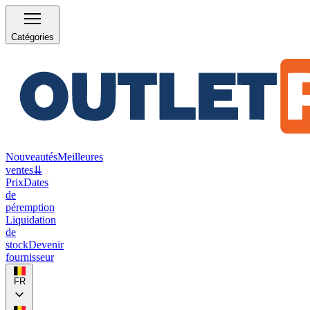
Catégories
Nouveautés
Meilleures
ventes
⇊
Prix
Dates
de
péremption
Liquidation
de
stock
Devenir
fournisseur
FR