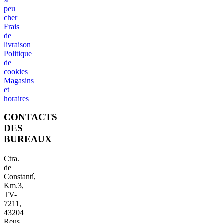
peu
cher
Frais
de
livraison
Politique
de
cookies
Magasins
et
horaires
CONTACTS
DES
BUREAUX
Ctra.
de
Constantí,
Km.3,
TV-
7211,
43204
Reus