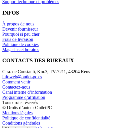
Support technique et problèmes
INFOS
À propos de nous
Devenir fournisseur
Pourquoi si peu cher
Frais de livraison
Politique de cookies
Magasins et horaires
CONTACTS DES BUREAUX
Ctra. de Constantí, Km.3, TV-7211, 43204 Reus
infoweb@outlet-pc.es
Comment venir
Contactez-nous
Canal interne d’information
Programme d’affiliation
Tous droits réservés
© Droits d’auteur OutletPC
Mentions légales
Politique de confidentialité
Conditions générales