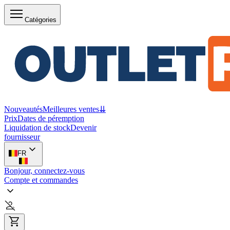
Catégories
Nouveautés
Meilleures ventes
⇊
Prix
Dates de péremption
Liquidation de stock
Devenir
fournisseur
FR
Bonjour, connectez-vous
Compte et commandes