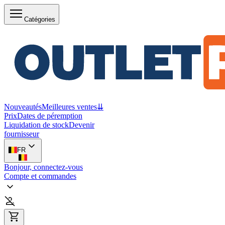
Catégories
Nouveautés
Meilleures ventes
⇊
Prix
Dates de péremption
Liquidation de stock
Devenir
fournisseur
FR
Bonjour, connectez-vous
Compte et commandes