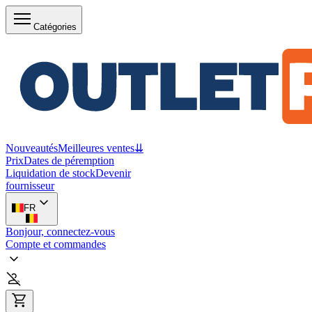
Catégories
Nouveautés
Meilleures ventes
⇊
Prix
Dates de péremption
Liquidation de stock
Devenir
fournisseur
FR
Bonjour, connectez-vous
Compte et commandes