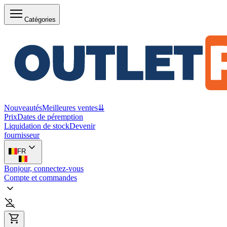
Catégories
Nouveautés
Meilleures ventes
⇊
Prix
Dates de péremption
Liquidation de stock
Devenir
fournisseur
FR
Bonjour, connectez-vous
Compte et commandes