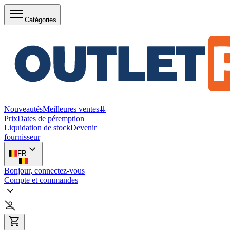
Catégories
Nouveautés
Meilleures ventes
⇊
Prix
Dates de péremption
Liquidation de stock
Devenir
fournisseur
FR
Bonjour, connectez-vous
Compte et commandes