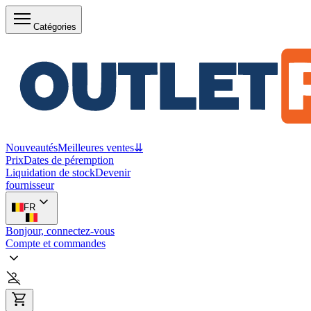
Catégories
Nouveautés
Meilleures ventes
⇊
Prix
Dates de péremption
Liquidation de stock
Devenir
fournisseur
FR
Bonjour, connectez-vous
Compte et commandes