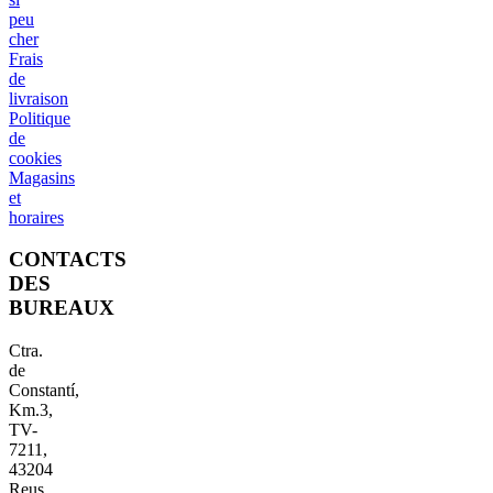
peu
cher
Frais
de
livraison
Politique
de
cookies
Magasins
et
horaires
CONTACTS
DES
BUREAUX
Ctra.
de
Constantí,
Km.3,
TV-
7211,
43204
Reus