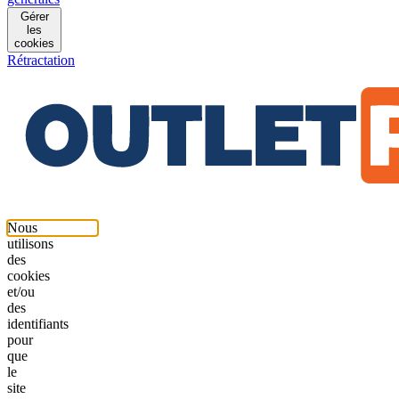
Gérer
les
cookies
Rétractation
Nous
utilisons
des
cookies
et/ou
des
identifiants
pour
que
le
site