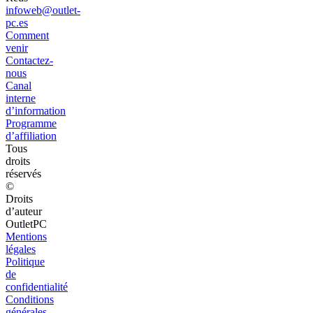
infoweb@outlet-
pc.es
Comment
venir
Contactez-
nous
Canal
interne
d’information
Programme
d’affiliation
Tous
droits
réservés
©
Droits
d’auteur
OutletPC
Mentions
légales
Politique
de
confidentialité
Conditions
générales