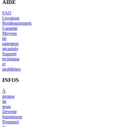
AIDE
FAQ
Livraison
Remboursement
Garantie
Moyens
de
paiement
sécurisés
Support
technique
et
problèmes
INFOS
À
propos
de
nous
Devenir
fournisseur
Pourquoi
si