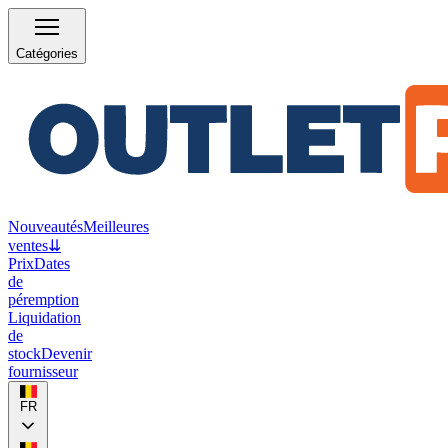
Catégories
Nouveautés
Meilleures
ventes
⇊
Prix
Dates
de
péremption
Liquidation
de
stock
Devenir
fournisseur
FR