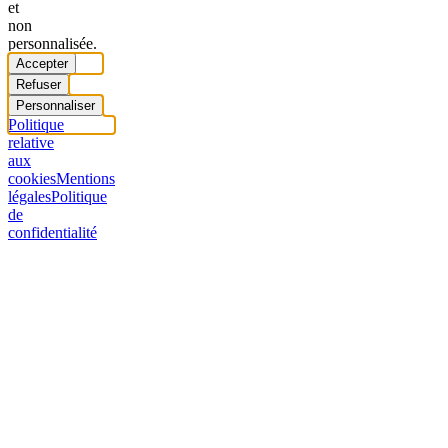
et
non
personnalisée.
Accepter
Refuser
Personnaliser
Politique
relative
aux
cookies
Mentions
légales
Politique
de
confidentialité