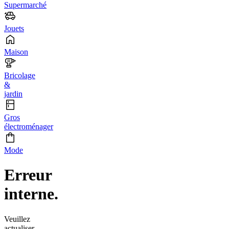
Supermarché
Jouets
Maison
Bricolage
&
jardin
Gros
électroménager
Mode
Erreur
interne.
Veuillez
actualiser