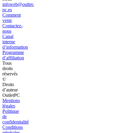
infoweb@outlet-
pc.es
Comment
venir
Contactez-
nous
Canal
interne
d’information
Programme
d’affiliation
Tous
droits
réservés
©
Droits
d’auteur
OutletPC
Mentions
légales
Politique
de
confidentialité
Conditions
générales