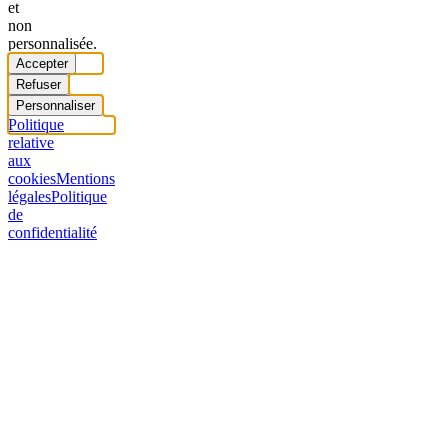
et
non
personnalisée.
Accepter
Refuser
Personnaliser
Politique
relative
aux
cookies
Mentions
légales
Politique
de
confidentialité