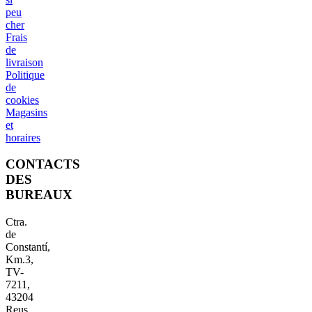
peu
cher
Frais
de
livraison
Politique
de
cookies
Magasins
et
horaires
CONTACTS
DES
BUREAUX
Ctra.
de
Constantí,
Km.3,
TV-
7211,
43204
Reus