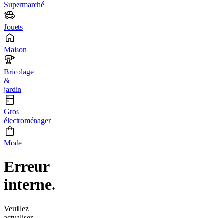
Supermarché
Jouets
Maison
Bricolage
&
jardin
Gros
électroménager
Mode
Erreur
interne.
Veuillez
actualiser