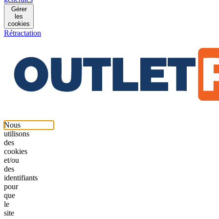
Gérer
les
cookies
Rétractation
Nous
utilisons
des
cookies
et/ou
des
identifiants
pour
que
le
site