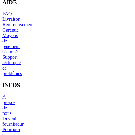
AIDE
FAQ
Livraison
Remboursement
Garantie
Moyens
de
paiement
sécurisés
Support
technique
et
problèmes
INFOS
À
propos
de
nous
Devenir
fournisseur
Pourquoi
si