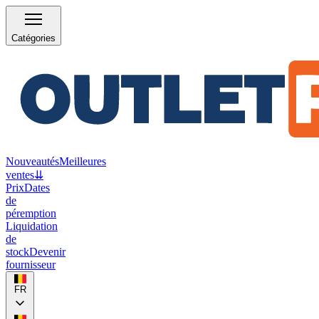
Catégories
Nouveautés
Meilleures
ventes
⇊
Prix
Dates
de
péremption
Liquidation
de
stock
Devenir
fournisseur
FR