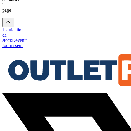
la
page
Liquidation
de
stock
Devenir
fournisseur