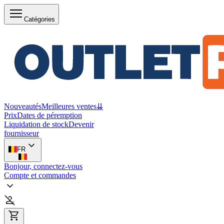
Catégories
Nouveautés
Meilleures ventes
⇊
Prix
Dates de péremption
Liquidation de stock
Devenir
fournisseur
FR
Bonjour, connectez-vous
Compte et commandes