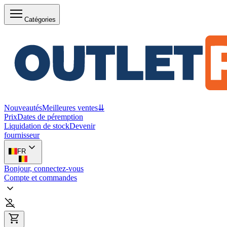
Catégories
Nouveautés
Meilleures ventes
⇊
Prix
Dates de péremption
Liquidation de stock
Devenir
fournisseur
FR
Bonjour, connectez-vous
Compte et commandes