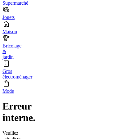
Supermarché
Jouets
Maison
Bricolage
&
jardin
Gros
électroménager
Mode
Erreur
interne.
Veuillez
actualiser