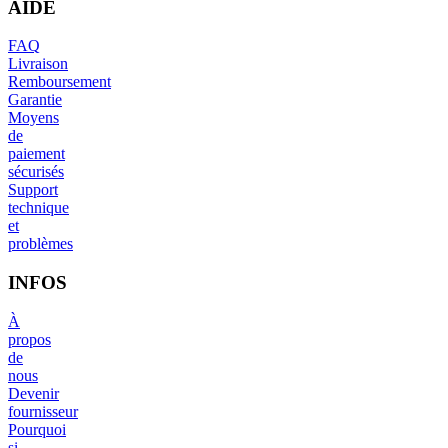
AIDE
FAQ
Livraison
Remboursement
Garantie
Moyens
de
paiement
sécurisés
Support
technique
et
problèmes
INFOS
À
propos
de
nous
Devenir
fournisseur
Pourquoi
si