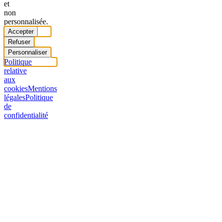
et
non
personnalisée.
Accepter
Refuser
Personnaliser
Politique
relative
aux
cookies
Mentions
légales
Politique
de
confidentialité