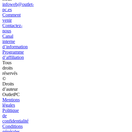
infoweb@outlet-
pc.es
Comment
venir
Contactez-
nous
Canal
interne
d’information
Programme
d’affiliation
Tous
droits
réservés
©
Droits
d’auteur
OutletPC
Mentions
légales
Politique
de
confidentialité
Conditions
générales