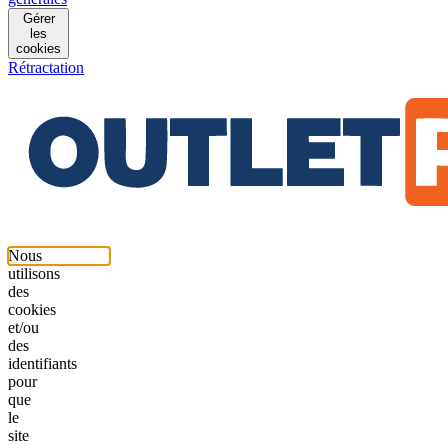
Gérer
les
cookies
Rétractation
Nous
utilisons
des
cookies
et/ou
des
identifiants
pour
que
le
site