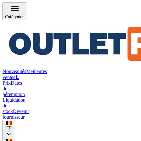
Catégories
Nouveautés
Meilleures
ventes
⇊
Prix
Dates
de
péremption
Liquidation
de
stock
Devenir
fournisseur
FR