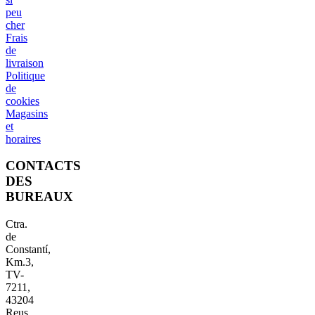
peu
cher
Frais
de
livraison
Politique
de
cookies
Magasins
et
horaires
CONTACTS
DES
BUREAUX
Ctra.
de
Constantí,
Km.3,
TV-
7211,
43204
Reus