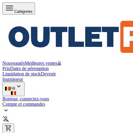
Catégories
Nouveautés
Meilleures ventes
⇊
Prix
Dates de péremption
Liquidation de stock
Devenir
fournisseur
FR
Bonjour, connectez-vous
Compte et commandes