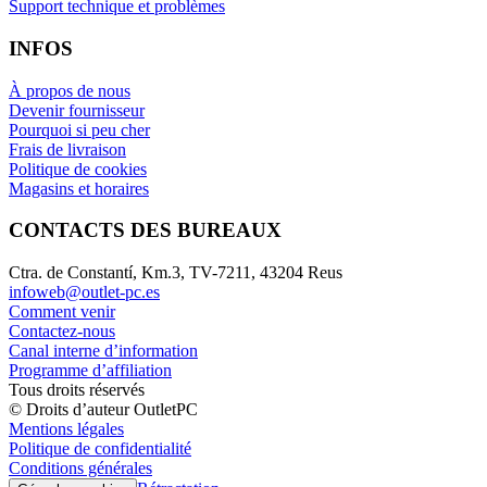
Support technique et problèmes
INFOS
À propos de nous
Devenir fournisseur
Pourquoi si peu cher
Frais de livraison
Politique de cookies
Magasins et horaires
CONTACTS DES BUREAUX
Ctra. de Constantí, Km.3, TV-7211, 43204 Reus
infoweb@outlet-pc.es
Comment venir
Contactez-nous
Canal interne d’information
Programme d’affiliation
Tous droits réservés
© Droits d’auteur OutletPC
Mentions légales
Politique de confidentialité
Conditions générales