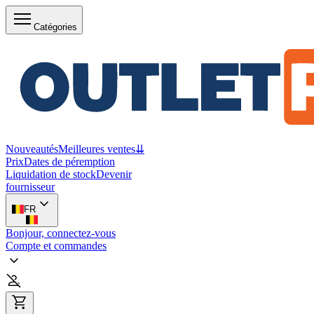
Catégories
Nouveautés
Meilleures ventes
⇊
Prix
Dates de péremption
Liquidation de stock
Devenir
fournisseur
FR
Bonjour, connectez-vous
Compte et commandes