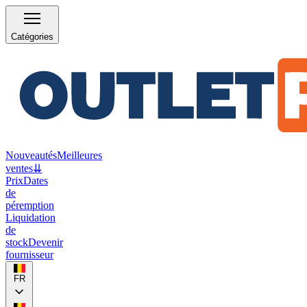
Catégories
Nouveautés
Meilleures
ventes
⇊
Prix
Dates
de
péremption
Liquidation
de
stock
Devenir
fournisseur
FR