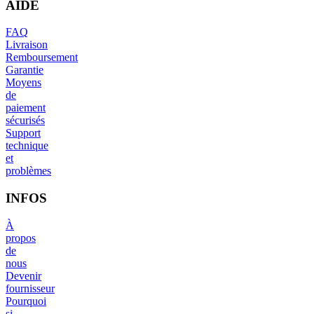
AIDE
FAQ
Livraison
Remboursement
Garantie
Moyens
de
paiement
sécurisés
Support
technique
et
problèmes
INFOS
À
propos
de
nous
Devenir
fournisseur
Pourquoi
si