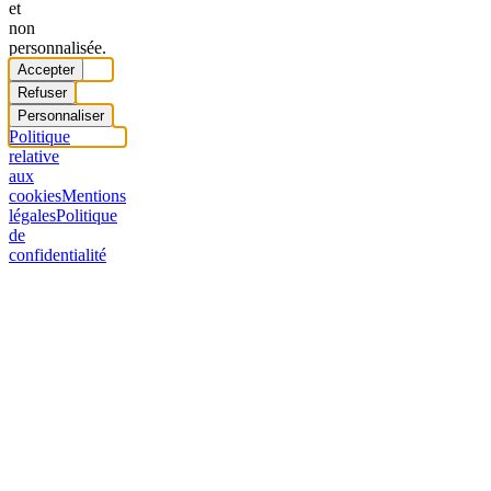
et
non
personnalisée.
Accepter
Refuser
Personnaliser
Politique
relative
aux
cookies
Mentions
légales
Politique
de
confidentialité