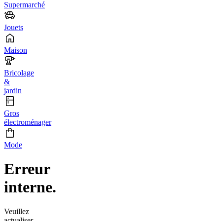
Supermarché
Jouets
Maison
Bricolage
&
jardin
Gros
électroménager
Mode
Erreur
interne.
Veuillez
actualiser