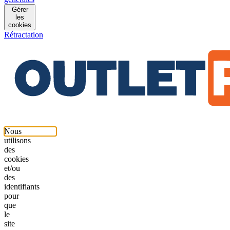
Gérer
les
cookies
Rétractation
Nous
utilisons
des
cookies
et/ou
des
identifiants
pour
que
le
site