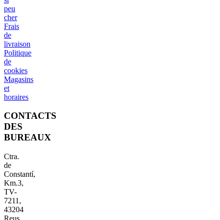
peu
cher
Frais
de
livraison
Politique
de
cookies
Magasins
et
horaires
CONTACTS
DES
BUREAUX
Ctra.
de
Constantí,
Km.3,
TV-
7211,
43204
Reus