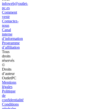
infoweb@outlet-
pc.es
Comment
venir
Contactez-
nous
Canal
interne
d’information
Programme
d’affiliation
Tous
droits
réservés
©
Droits
d’auteur
OutletPC
Mentions
légales
Politique
de
confidentialité
Conditions
générales