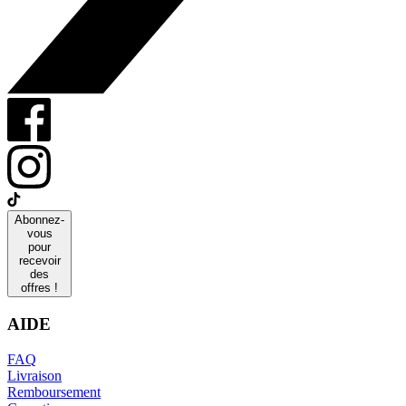
Abonnez-
vous
pour
recevoir
des
offres !
AIDE
FAQ
Livraison
Remboursement