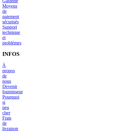
Garantie
Moyens
de
paiement
sécurisés
Support
technique
et
problèmes
INFOS
À
propos
de
nous
Devenir
fournisseur
Pourquoi
si
peu
cher
Frais
de
livraison