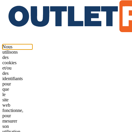
Nous
utilisons
des
cookies
et/ou
des
identifiants
pour
que
le
site
web
fonctionne,
pour
mesurer
son
utilisation