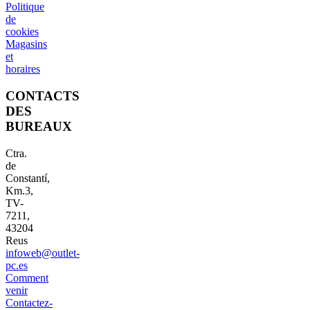
Politique
de
cookies
Magasins
et
horaires
CONTACTS
DES
BUREAUX
Ctra.
de
Constantí,
Km.3,
TV-
7211,
43204
Reus
infoweb@outlet-
pc.es
Comment
venir
Contactez-