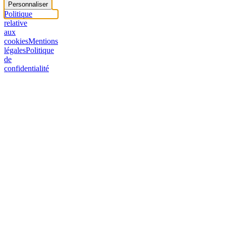
Personnaliser
Politique
relative
aux
cookies
Mentions
légales
Politique
de
confidentialité