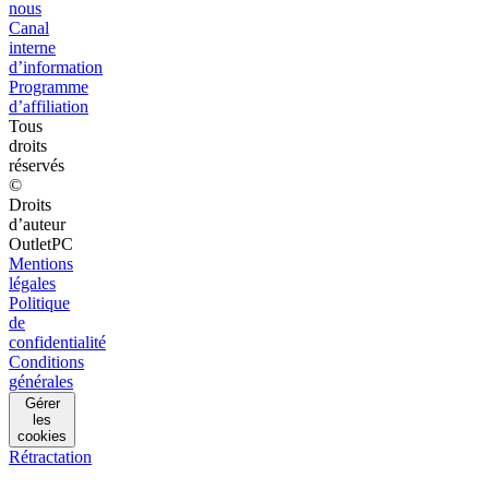
nous
Canal
interne
d’information
Programme
d’affiliation
Tous
droits
réservés
©
Droits
d’auteur
OutletPC
Mentions
légales
Politique
de
confidentialité
Conditions
générales
Gérer
les
cookies
Rétractation