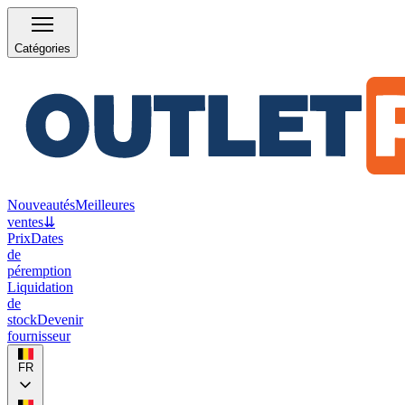
Catégories
Nouveautés
Meilleures
ventes
⇊
Prix
Dates
de
péremption
Liquidation
de
stock
Devenir
fournisseur
FR