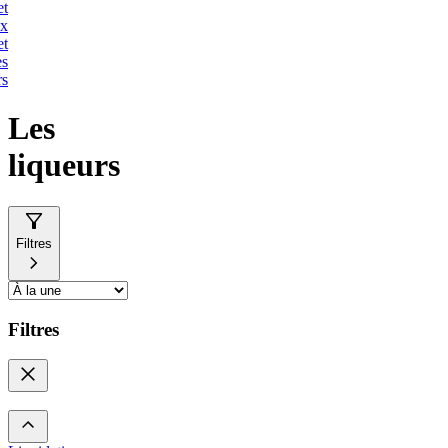
et
ux
et
es
rs
Les
liqueurs
Filtres
Filtres