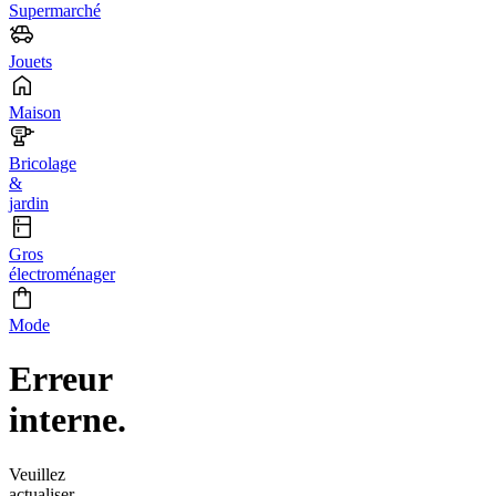
Supermarché
Jouets
Maison
Bricolage
&
jardin
Gros
électroménager
Mode
Erreur
interne.
Veuillez
actualiser