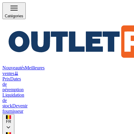
Catégories
Nouveautés
Meilleures
ventes
⇊
Prix
Dates
de
péremption
Liquidation
de
stock
Devenir
fournisseur
FR