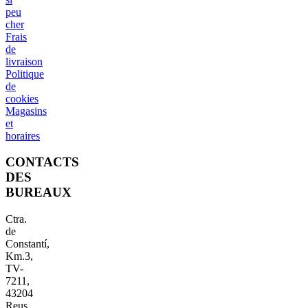
peu
cher
Frais
de
livraison
Politique
de
cookies
Magasins
et
horaires
CONTACTS
DES
BUREAUX
Ctra.
de
Constantí,
Km.3,
TV-
7211,
43204
Reus