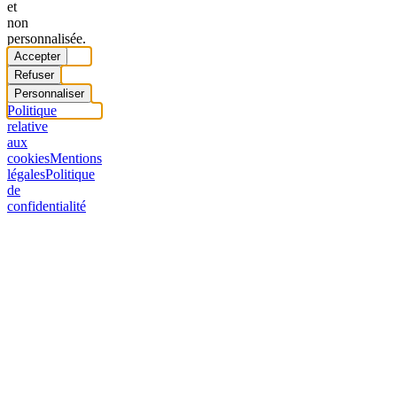
et
non
personnalisée.
Accepter
Refuser
Personnaliser
Politique
relative
aux
cookies
Mentions
légales
Politique
de
confidentialité