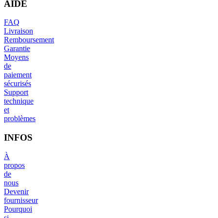
AIDE
FAQ
Livraison
Remboursement
Garantie
Moyens
de
paiement
sécurisés
Support
technique
et
problèmes
INFOS
À
propos
de
nous
Devenir
fournisseur
Pourquoi
si