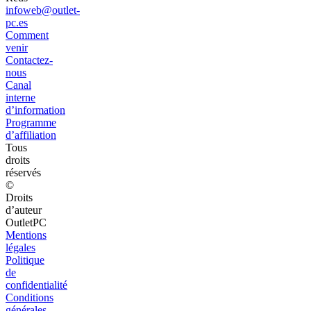
infoweb@outlet-
pc.es
Comment
venir
Contactez-
nous
Canal
interne
d’information
Programme
d’affiliation
Tous
droits
réservés
©
Droits
d’auteur
OutletPC
Mentions
légales
Politique
de
confidentialité
Conditions
générales