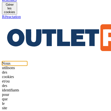
Gérer
les
cookies
Rétractation
Nous
utilisons
des
cookies
et/ou
des
identifiants
pour
que
le
site