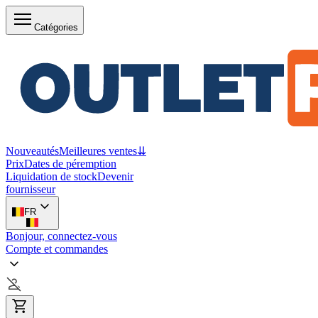
Catégories
Nouveautés
Meilleures ventes
⇊
Prix
Dates de péremption
Liquidation de stock
Devenir
fournisseur
FR
Bonjour, connectez-vous
Compte et commandes