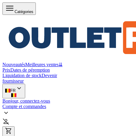
Catégories
Nouveautés
Meilleures ventes
⇊
Prix
Dates de péremption
Liquidation de stock
Devenir
fournisseur
FR
Bonjour, connectez-vous
Compte et commandes