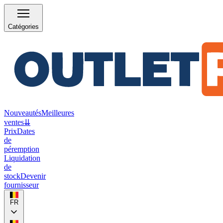
Catégories
Nouveautés
Meilleures
ventes
⇊
Prix
Dates
de
péremption
Liquidation
de
stock
Devenir
fournisseur
FR