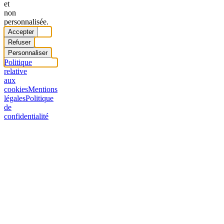
et
non
personnalisée.
Accepter
Refuser
Personnaliser
Politique
relative
aux
cookies
Mentions
légales
Politique
de
confidentialité