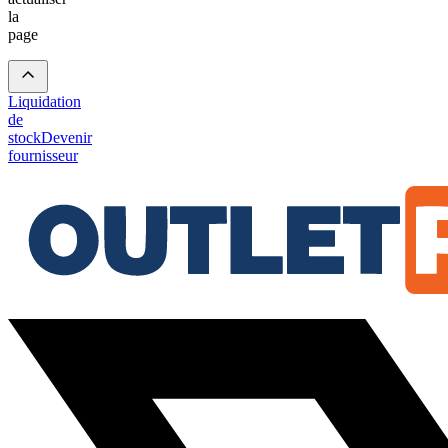
la
page
Liquidation
de
stock
Devenir
fournisseur