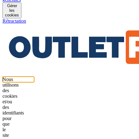
Gérer
les
cookies
Rétractation
Nous
utilisons
des
cookies
et/ou
des
identifiants
pour
que
le
site