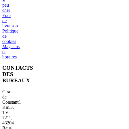
peu
cher
Frais
de
livraison
Politique
de
cookies
Magasins
et
horaires
CONTACTS
DES
BUREAUX
Ctra.
de
Constantí,
Km.3,
TV-
7211,
43204
Reus