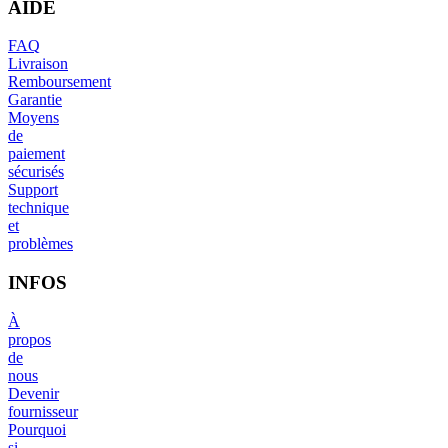
AIDE
FAQ
Livraison
Remboursement
Garantie
Moyens
de
paiement
sécurisés
Support
technique
et
problèmes
INFOS
À
propos
de
nous
Devenir
fournisseur
Pourquoi
si