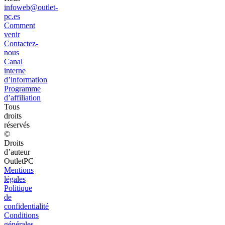
infoweb@outlet-
pc.es
Comment
venir
Contactez-
nous
Canal
interne
d’information
Programme
d’affiliation
Tous
droits
réservés
©
Droits
d’auteur
OutletPC
Mentions
légales
Politique
de
confidentialité
Conditions
générales