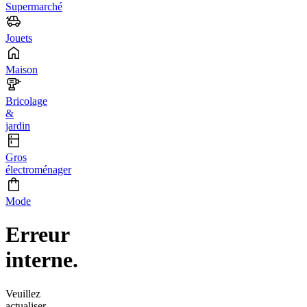
Supermarché
Jouets
Maison
Bricolage
&
jardin
Gros
électroménager
Mode
Erreur
interne.
Veuillez
actualiser