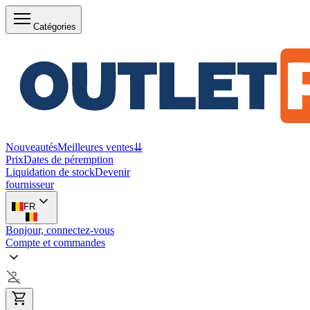
Catégories
Nouveautés
Meilleures ventes
⇊
Prix
Dates de péremption
Liquidation de stock
Devenir
fournisseur
FR
Bonjour, connectez-vous
Compte et commandes