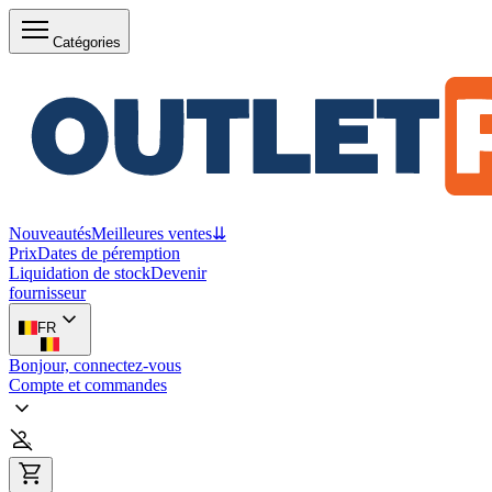
Catégories
Nouveautés
Meilleures ventes
⇊
Prix
Dates de péremption
Liquidation de stock
Devenir
fournisseur
FR
Bonjour, connectez-vous
Compte et commandes