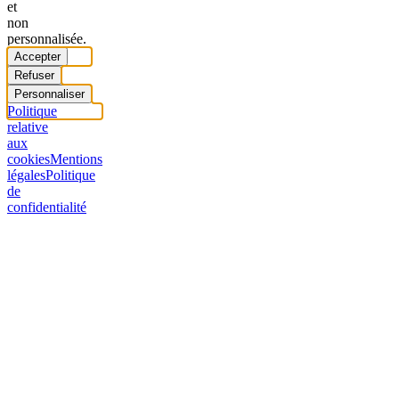
et
non
personnalisée.
Accepter
Refuser
Personnaliser
Politique
relative
aux
cookies
Mentions
légales
Politique
de
confidentialité