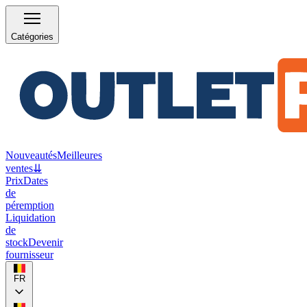
Catégories
Nouveautés
Meilleures
ventes
⇊
Prix
Dates
de
péremption
Liquidation
de
stock
Devenir
fournisseur
FR