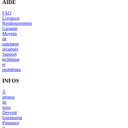
AIDE
FAQ
Livraison
Remboursement
Garantie
Moyens
de
paiement
sécurisés
Support
technique
et
problèmes
INFOS
À
propos
de
nous
Devenir
fournisseur
Pourquoi
si