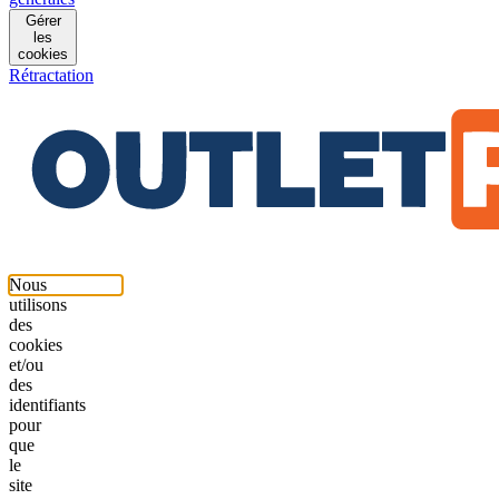
Gérer
les
cookies
Rétractation
Nous
utilisons
des
cookies
et/ou
des
identifiants
pour
que
le
site