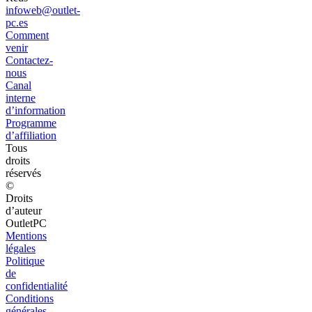
infoweb@outlet-
pc.es
Comment
venir
Contactez-
nous
Canal
interne
d’information
Programme
d’affiliation
Tous
droits
réservés
©
Droits
d’auteur
OutletPC
Mentions
légales
Politique
de
confidentialité
Conditions
générales