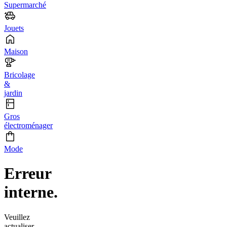
Supermarché
Jouets
Maison
Bricolage
&
jardin
Gros
électroménager
Mode
Erreur
interne.
Veuillez
actualiser