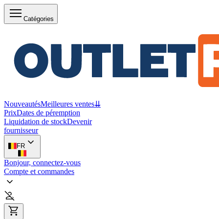
Catégories
Nouveautés
Meilleures ventes
⇊
Prix
Dates de péremption
Liquidation de stock
Devenir
fournisseur
FR
Bonjour, connectez-vous
Compte et commandes