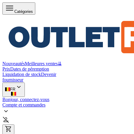
Catégories
Nouveautés
Meilleures ventes
⇊
Prix
Dates de péremption
Liquidation de stock
Devenir
fournisseur
FR
Bonjour, connectez-vous
Compte et commandes