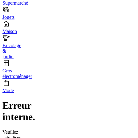
Supermarché
Jouets
Maison
Bricolage
&
jardin
Gros
électroménager
Mode
Erreur
interne.
Veuillez
actualiser