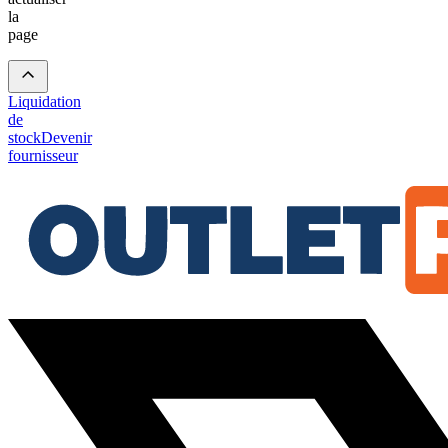
la
page
Liquidation
de
stock
Devenir
fournisseur