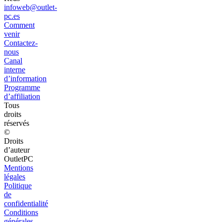
infoweb@outlet-
pc.es
Comment
venir
Contactez-
nous
Canal
interne
d’information
Programme
d’affiliation
Tous
droits
réservés
©
Droits
d’auteur
OutletPC
Mentions
légales
Politique
de
confidentialité
Conditions
générales