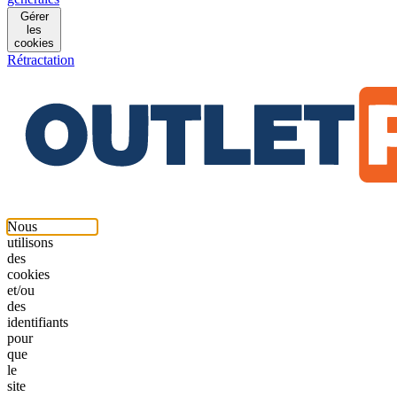
Gérer
les
cookies
Rétractation
Nous
utilisons
des
cookies
et/ou
des
identifiants
pour
que
le
site