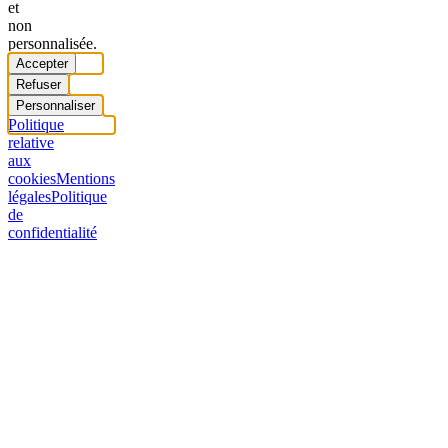
et
non
personnalisée.
Accepter
Refuser
Personnaliser
Politique
relative
aux
cookies
Mentions
légales
Politique
de
confidentialité