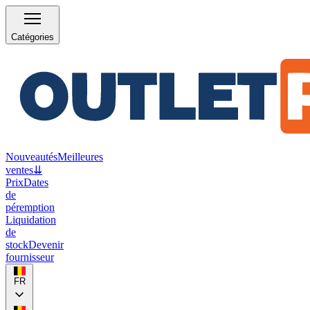
Catégories
Nouveautés
Meilleures
ventes
⇊
Prix
Dates
de
péremption
Liquidation
de
stock
Devenir
fournisseur
FR