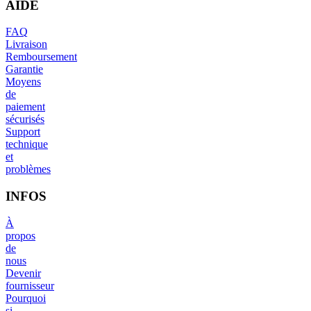
AIDE
FAQ
Livraison
Remboursement
Garantie
Moyens
de
paiement
sécurisés
Support
technique
et
problèmes
INFOS
À
propos
de
nous
Devenir
fournisseur
Pourquoi
si