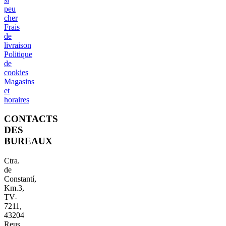
peu
cher
Frais
de
livraison
Politique
de
cookies
Magasins
et
horaires
CONTACTS
DES
BUREAUX
Ctra.
de
Constantí,
Km.3,
TV-
7211,
43204
Reus