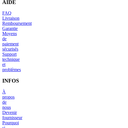
AIDE
FAQ
Livraison
Remboursement
Garantie
Moyens
de
paiement
sécurisés
Support
technique
et
problèmes
INFOS
À
propos
de
nous
Devenir
fournisseur
Pourquoi
si