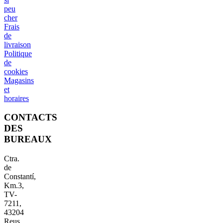
peu
cher
Frais
de
livraison
Politique
de
cookies
Magasins
et
horaires
CONTACTS
DES
BUREAUX
Ctra.
de
Constantí,
Km.3,
TV-
7211,
43204
Reus