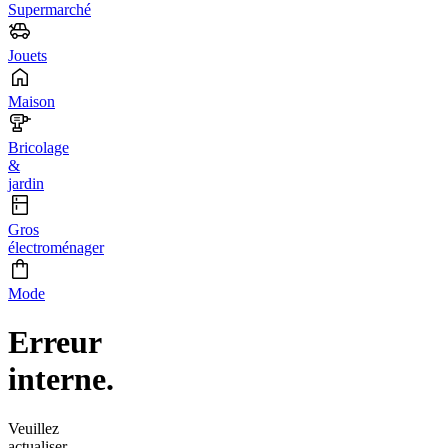
Supermarché
Jouets
Maison
Bricolage
&
jardin
Gros
électroménager
Mode
Erreur
interne.
Veuillez
actualiser