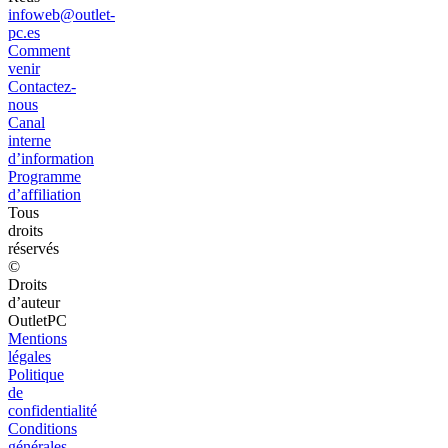
infoweb@outlet-
pc.es
Comment
venir
Contactez-
nous
Canal
interne
d’information
Programme
d’affiliation
Tous
droits
réservés
©
Droits
d’auteur
OutletPC
Mentions
légales
Politique
de
confidentialité
Conditions
générales