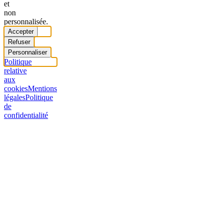
et
non
personnalisée.
Accepter
Refuser
Personnaliser
Politique
relative
aux
cookies
Mentions
légales
Politique
de
confidentialité