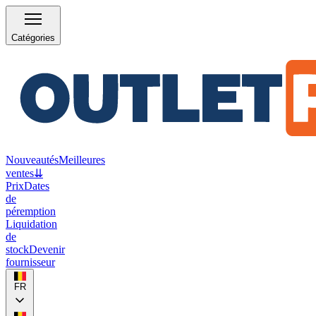
Catégories
Nouveautés
Meilleures
ventes
⇊
Prix
Dates
de
péremption
Liquidation
de
stock
Devenir
fournisseur
FR