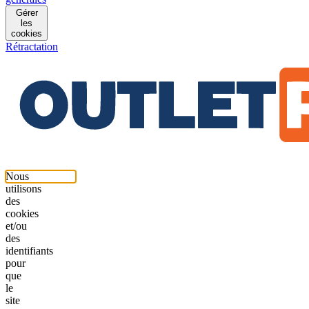
Gérer
les
cookies
Rétractation
Nous
utilisons
des
cookies
et/ou
des
identifiants
pour
que
le
site