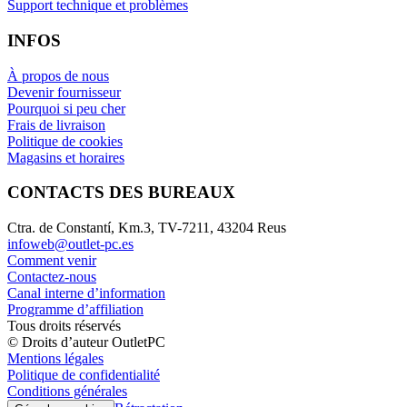
Support technique et problèmes
INFOS
À propos de nous
Devenir fournisseur
Pourquoi si peu cher
Frais de livraison
Politique de cookies
Magasins et horaires
CONTACTS DES BUREAUX
Ctra. de Constantí, Km.3, TV-7211, 43204 Reus
infoweb@outlet-pc.es
Comment venir
Contactez-nous
Canal interne d’information
Programme d’affiliation
Tous droits réservés
© Droits d’auteur OutletPC
Mentions légales
Politique de confidentialité
Conditions générales