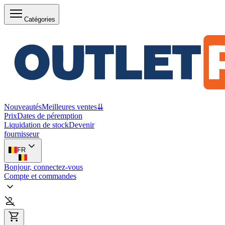
Catégories
Nouveautés
Meilleures ventes
⇊
Prix
Dates de péremption
Liquidation de stock
Devenir
fournisseur
FR
Bonjour, connectez-vous
Compte et commandes