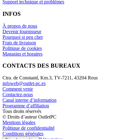
Support technique et problèmes
INFOS
À propos de nous
Devenir fournisseur
Pourquoi si peu cher
Frais de livraison
Politique de cookies
Magasins et horaires
CONTACTS DES BUREAUX
Ctra. de Constantí, Km.3, TV-7211, 43204 Reus
infoweb@outlet-pc.es
Comment venir
Contactez-nous
Canal interne d’information
Programme d’affiliation
Tous droits réservés
© Droits d’auteur OutletPC
Mentions légales
Politique de confidentialité
Conditions générales