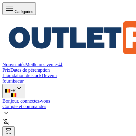
Catégories
Nouveautés
Meilleures ventes
⇊
Prix
Dates de péremption
Liquidation de stock
Devenir
fournisseur
FR
Bonjour, connectez-vous
Compte et commandes