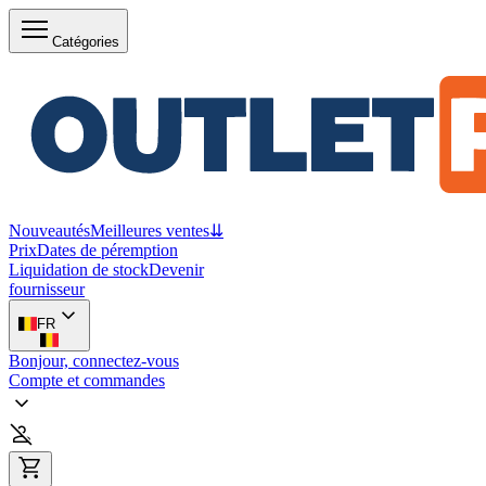
Catégories
Nouveautés
Meilleures ventes
⇊
Prix
Dates de péremption
Liquidation de stock
Devenir
fournisseur
FR
Bonjour, connectez-vous
Compte et commandes