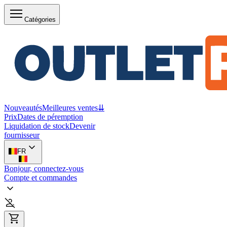
Catégories
Nouveautés
Meilleures ventes
⇊
Prix
Dates de péremption
Liquidation de stock
Devenir
fournisseur
FR
Bonjour, connectez-vous
Compte et commandes