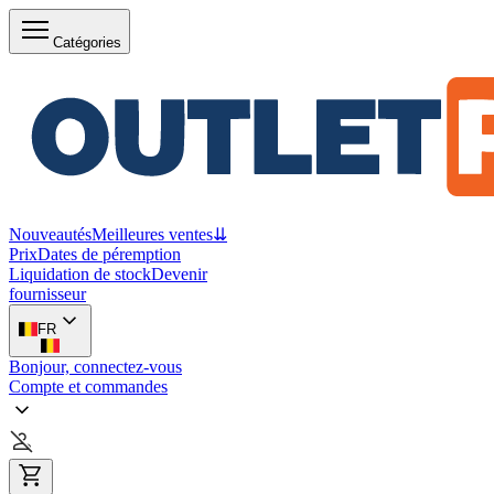
Catégories
Nouveautés
Meilleures ventes
⇊
Prix
Dates de péremption
Liquidation de stock
Devenir
fournisseur
FR
Bonjour, connectez-vous
Compte et commandes