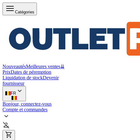
Catégories
Nouveautés
Meilleures ventes
⇊
Prix
Dates de péremption
Liquidation de stock
Devenir
fournisseur
FR
Bonjour, connectez-vous
Compte et commandes