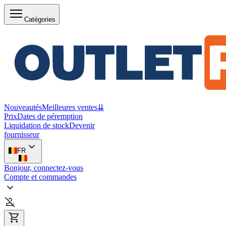
Catégories
Nouveautés
Meilleures ventes
⇊
Prix
Dates de péremption
Liquidation de stock
Devenir
fournisseur
FR
Bonjour, connectez-vous
Compte et commandes