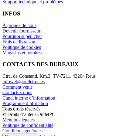
Support technique et problèmes
INFOS
À propos de nous
Devenir fournisseur
Pourquoi si peu cher
Frais de livraison
Politique de cookies
Magasins et horaires
CONTACTS DES BUREAUX
Ctra. de Constantí, Km.3, TV-7211, 43204 Reus
infoweb@outlet-pc.es
Comment venir
Contactez-nous
Canal interne d’information
Programme d’affiliation
Tous droits réservés
© Droits d’auteur OutletPC
Mentions légales
Politique de confidentialité
Conditions générales