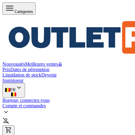
Catégories
Nouveautés
Meilleures ventes
⇊
Prix
Dates de péremption
Liquidation de stock
Devenir
fournisseur
FR
Bonjour, connectez-vous
Compte et commandes