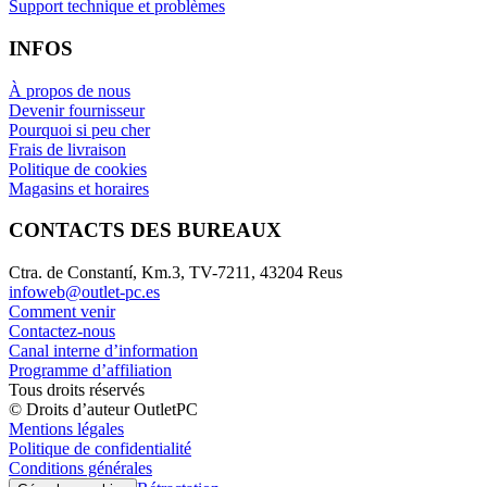
Support technique et problèmes
INFOS
À propos de nous
Devenir fournisseur
Pourquoi si peu cher
Frais de livraison
Politique de cookies
Magasins et horaires
CONTACTS DES BUREAUX
Ctra. de Constantí, Km.3, TV-7211, 43204 Reus
infoweb@outlet-pc.es
Comment venir
Contactez-nous
Canal interne d’information
Programme d’affiliation
Tous droits réservés
© Droits d’auteur OutletPC
Mentions légales
Politique de confidentialité
Conditions générales