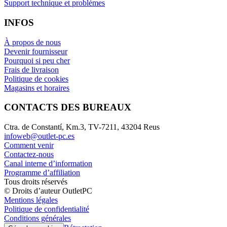
Support technique et problèmes
INFOS
À propos de nous
Devenir fournisseur
Pourquoi si peu cher
Frais de livraison
Politique de cookies
Magasins et horaires
CONTACTS DES BUREAUX
Ctra. de Constantí, Km.3, TV-7211, 43204 Reus
infoweb@outlet-pc.es
Comment venir
Contactez-nous
Canal interne d’information
Programme d’affiliation
Tous droits réservés
© Droits d’auteur OutletPC
Mentions légales
Politique de confidentialité
Conditions générales