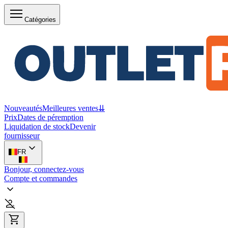
Catégories
Nouveautés
Meilleures ventes
⇊
Prix
Dates de péremption
Liquidation de stock
Devenir
fournisseur
FR
Bonjour, connectez-vous
Compte et commandes