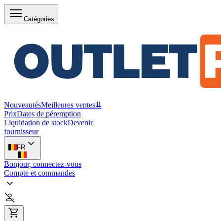
Catégories
Nouveautés
Meilleures ventes
⇊
Prix
Dates de péremption
Liquidation de stock
Devenir
fournisseur
FR
Bonjour, connectez-vous
Compte et commandes