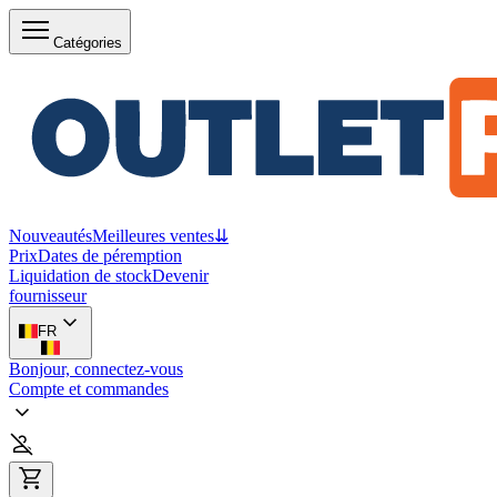
Catégories
Nouveautés
Meilleures ventes
⇊
Prix
Dates de péremption
Liquidation de stock
Devenir
fournisseur
FR
Bonjour, connectez-vous
Compte et commandes