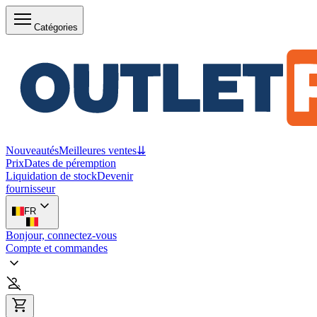
Catégories
Nouveautés
Meilleures ventes
⇊
Prix
Dates de péremption
Liquidation de stock
Devenir
fournisseur
FR
Bonjour, connectez-vous
Compte et commandes